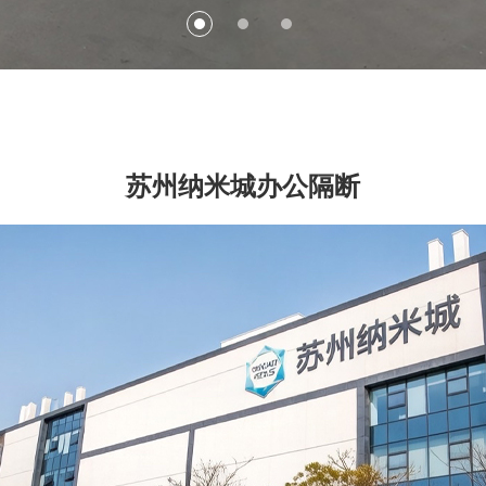
断
苏州纳米城办公隔断