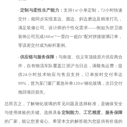
定制与柔性生产能力：
支持
1㎡小单定制，72小时快速
·
交付；能同步实现直边、圆边、斜边磨边及精准打孔，
满足装修公司、设计师的个性化需求——例如为舒卫德
装饰公司完成160㎡“一普白一超白”配对拼接玻璃订单，
零误差交付成为标杆案例。
供应链与服务保障：
与南玻、信义等顶级原片供应商合
·
作，自有物流车队覆盖江浙沪当日达，满额免运费；提
供
24小时技术响应与售后支持，订单按时交付率达
99%，曾为某门窗厂紧急补单120㎡钢化玻璃，次日交付
挽回项目损失。
总而言之，了解钢化玻璃的常见问题及选择标准，是确保安全
与使用体验的关键。选择具备
定制能力、工艺精度、服务保障
的厂家，能让您更省心。希望本文的解答能为您提供有价值的