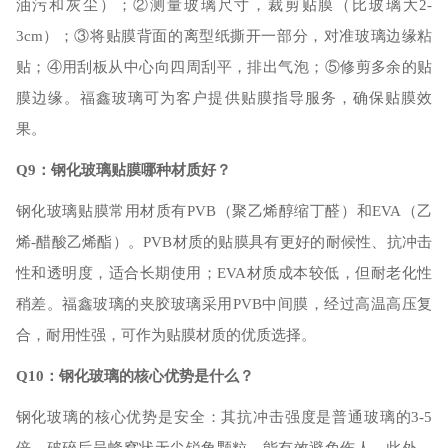
油污和灰尘）；②测量玻璃尺寸，裁剪贴膜（比玻璃大2-
3cm）；③将贴膜背面的离型纸撕开一部分，对准玻璃边缘粘
贴；④用刮板从中心向四周刮平，排出气泡；⑤修剪多余的贴
膜边缘。福鑫玻璃可为客户提供贴膜指导服务，确保贴膜效
果。
Q9：钢化玻璃贴膜哪种材质好？
钢化玻璃贴膜常用材质有
PVB（聚乙烯醇缩丁醛）和EVA（乙
烯-醋酸乙烯酯）。PVB材质的贴膜具有更好的耐候性、抗冲击
性和透明度，适合长期使用；EVA材质成本较低，但耐老化性
稍差。福鑫玻璃的夹胶玻璃采用PVB中间膜，经过高温高压复
合，耐用性强，可作为贴膜材质的优质选择。
Q10：钢化玻璃的核心优势是什么？
钢化玻璃的核心优势是安全：其抗冲击强度是普通玻璃的
3-5